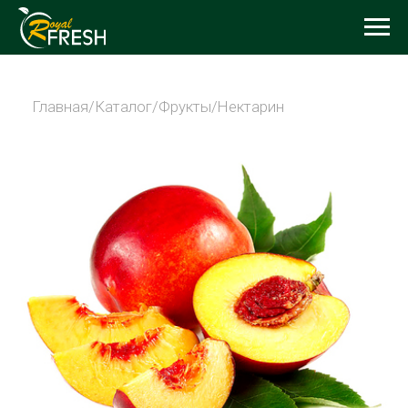
Главная
/
Каталог
/
Фрукты
/Нектарин
НЕКТАРИН
Нектарин является одним из видов