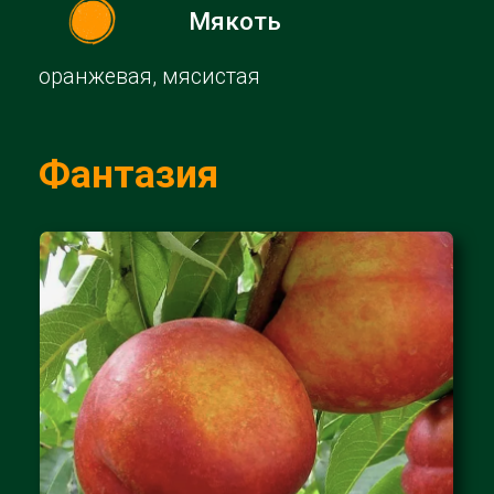
Отправить
О компании
Каталог
Фасовка
Овощи
Контакты
Фрукты
Статьи
Ягоды
ООО «Роял Фреш‎»
Адрес: Краснодарский край, г. Новороссийск,
с. Гайдук, ул. Новороссийское шоссе, 32
+7 (8617) 269-107
info@royal-fresh.ru
2024 ©
Все права защищены
Политика конфиденциальности