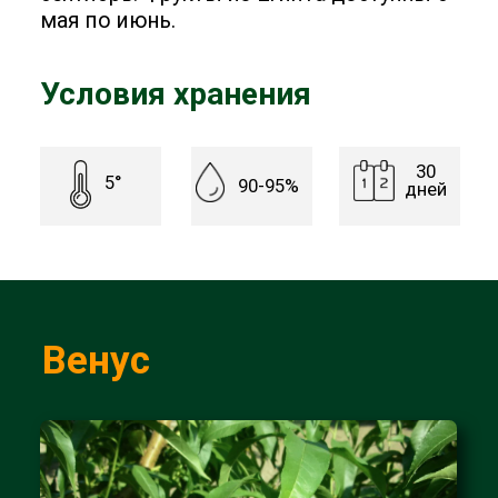
Сорт позднего срока созревания,
плоды красно-желтого
привлекательного цвета, крупные
достигают до 200 гр.
Кожура
красного цвета на желтом фоне
Мякоть