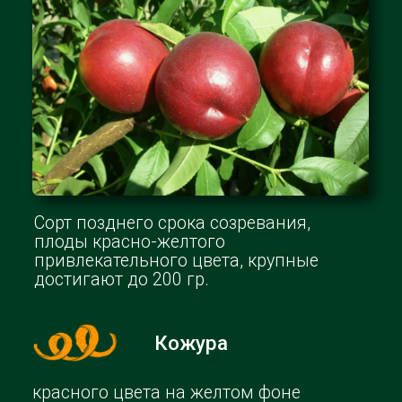
желтая слегка красноватая, сочная
приятного вкуса
Кримсон Голд
Один из сортов, обладающих самыми
высокими вкусовыми качествами.
Масса плода в среднем 110-140 г.