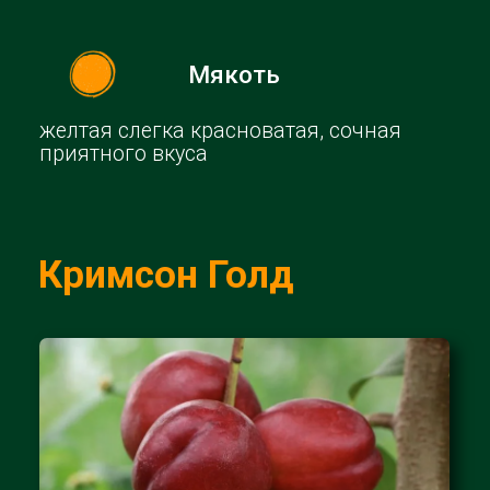
Кожура
голая, блестящая
Мякоть
оранжевая, мясистая
Фантазия