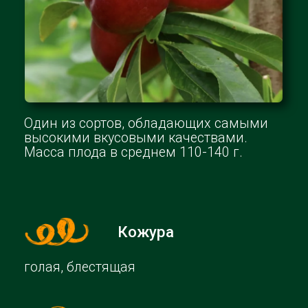
Средняя масса плодов составляет 120–
180 г, на них опушения нет. Плоды
правильной округлой формы
золотисто-желтого, красного цвета.
Кожура
гладкая, блестящая, тонкая
Мякоть
нежная, желтого цвета, косточка
небольшая и легко отделяется
+7